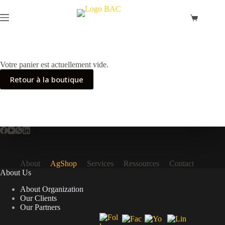
Passer
au
Panier
contenu
d’achat
Votre panier est actuellement vide.
Retour à la boutique
About
AgShop
Services
Ressources
Contact
About Us
About Organization
Our Clients
Our Partners