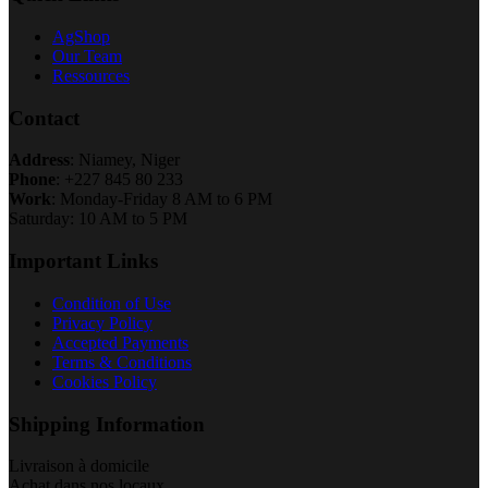
AgShop
Our Team
Ressources
Contact
Address
: Niamey, Niger
Phone
: +227 845 80 233
Work
: Monday-Friday 8 AM to 6 PM
Saturday: 10 AM to 5 PM
Important Links
Condition of Use
Privacy Policy
Accepted Payments
Terms & Conditions
Cookies Policy
Shipping Information
Livraison à domicile
Achat dans nos locaux