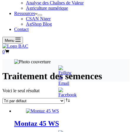
Analyse des Chaînes de Valeur
Agriculture numérique
Ressources
CSAN Niger
AgShop Blog
Contact
Menu
Panier
0
d’achat
Traitement des semences
Voici le seul résultat
Montaz 45 WS