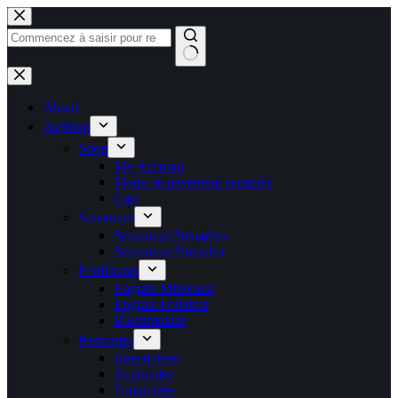
Passer
au
contenu
Aucun
résultat
About
AgShop
Shop
My Account
Mode de payement acceptés
Cart
Semences
Semences Potagères
Semences Pluviales
Fertilisants
Engrais Mineraux
Engrais Foliaires
Biostimulant
Pesticides
Insecticides
Acaricides
Fongicides