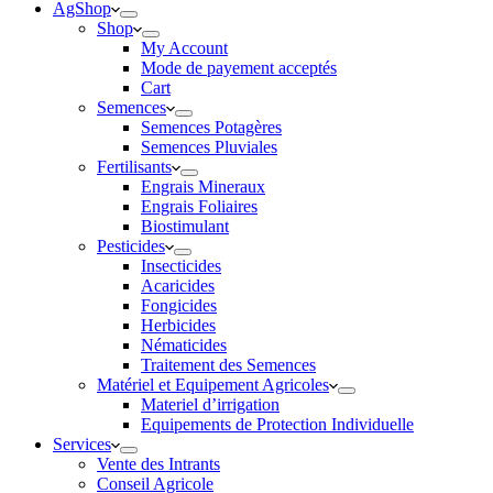
AgShop
Shop
My Account
Mode de payement acceptés
Cart
Semences
Semences Potagères
Semences Pluviales
Fertilisants
Engrais Mineraux
Engrais Foliaires
Biostimulant
Pesticides
Insecticides
Acaricides
Fongicides
Herbicides
Nématicides
Traitement des Semences
Matériel et Equipement Agricoles
Materiel d’irrigation
Equipements de Protection Individuelle
Services
Vente des Intrants
Conseil Agricole