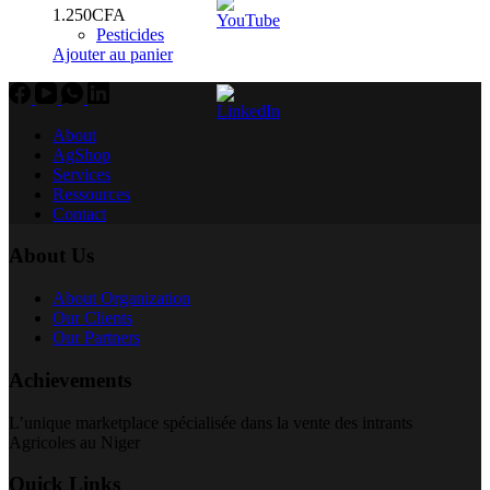
1.250
CFA
Pesticides
Ajouter au panier
About
AgShop
Services
Ressources
Contact
About Us
About Organization
Our Clients
Our Partners
Achievements
L’unique marketplace spécialisée dans la vente des intrants
Agricoles au Niger
Quick Links