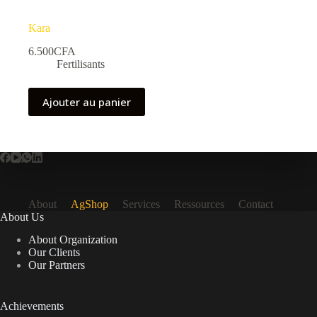
Kara
6.500
CFA
Fertilisants
Ajouter au panier
About
AgShop
Services
Ressources
Contact
About Us
About Organization
Our Clients
Our Partners
Achievements