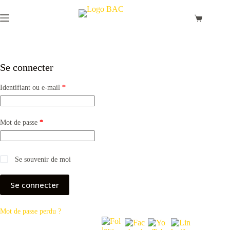
Passer
au
Panier
contenu
d’achat
Se connecter
Obligatoire
Identifiant ou e-mail
*
Obligatoire
Mot de passe
*
Se souvenir de moi
Se connecter
Mot de passe perdu ?