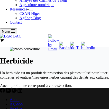
Analyse des Chaînes de Valeur
Agriculture numérique
Ressources
CSAN Niger
AgShop Blog
Contact
Menu
Panier
d’achat
Herbicide
Un herbicide est un produit de protection des plantes utilisé pour lutter
contre les adventices/mauvaises herbes causant des dégâts aux cultures.
Aucun produit ne correspond à votre sélection.
About
AgShop
Services