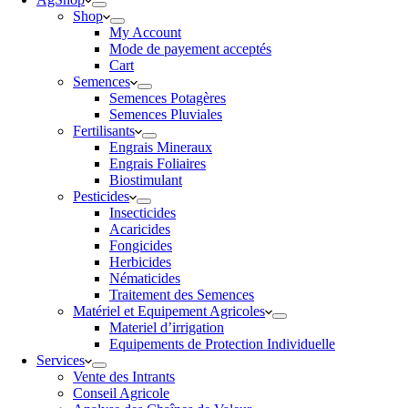
Shop
My Account
Mode de payement acceptés
Cart
Semences
Semences Potagères
Semences Pluviales
Fertilisants
Engrais Mineraux
Engrais Foliaires
Biostimulant
Pesticides
Insecticides
Acaricides
Fongicides
Herbicides
Nématicides
Traitement des Semences
Matériel et Equipement Agricoles
Materiel d’irrigation
Equipements de Protection Individuelle
Services
Vente des Intrants
Conseil Agricole