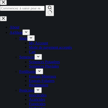
Passer
au
contenu
Aucun
résultat
About
AgShop
Shop
My Account
Mode de payement acceptés
Cart
Semences
Semences Potagères
Semences Pluviales
Fertilisants
Engrais Mineraux
Engrais Foliaires
Biostimulant
Pesticides
Insecticides
Acaricides
Fongicides