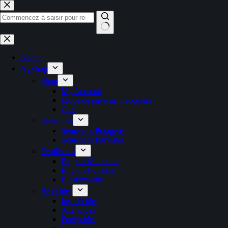
Passer
au
contenu
Aucun
résultat
About
AgShop
Shop
My Account
Mode de payement acceptés
Cart
Semences
Semences Potagères
Semences Pluviales
Fertilisants
Engrais Mineraux
Engrais Foliaires
Biostimulant
Pesticides
Insecticides
Acaricides
Fongicides