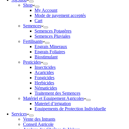
Shop
My Account
Mode de payement acceptés
Cart
Semences
Semences Potagères
Semences Pluviales
Fertilisants
Engrais Mineraux
Engrais Foliaires
Biostimulant
Pesticides
Insecticides
Acaricides
Fongicides
Herbicides
Nématicides
Traitement des Semences
Matériel et Equipement Agricoles
Materiel d’irrigation
Equipements de Protection Individuelle
Services
Vente des Intrants
Conseil Agricole