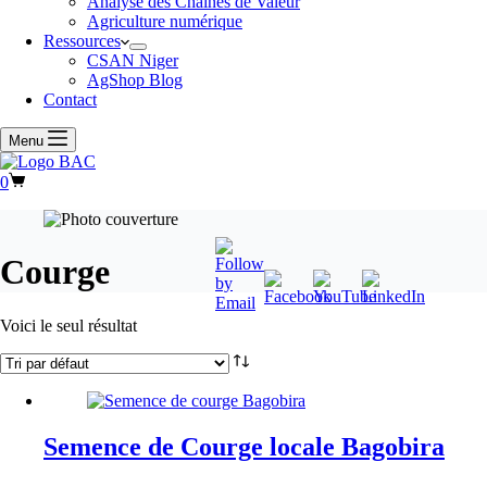
Analyse des Chaînes de Valeur
Agriculture numérique
Ressources
CSAN Niger
AgShop Blog
Contact
Menu
Panier
0
d’achat
Courge
Voici le seul résultat
Semence de Courge locale Bagobira