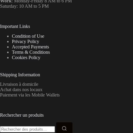
Work
: Monday-Friday 8 AM to 6 PM
Saturday: 10 AM to 5 PM
Important Links
Condition of Use
Privacy Policy
Accepted Payments
Terms & Conditions
Cookies Policy
Shipping Information
Livraison à domicile
Achat dans nos locaux
Paiement via les Mobile Wallets
Rechercher un produits
Recherche
pour :