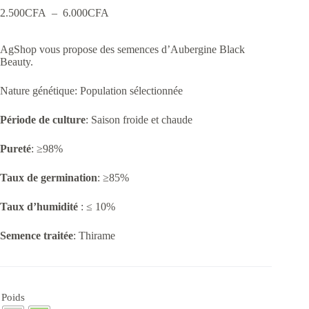
Plage
2.500
CFA
–
6.000
CFA
de
prix :
AgShop vous propose des semences d’Aubergine Black
2.500CFA
Beauty.
à
6.000CFA
Nature génétique: Population sélectionnée
Période de culture
: Saison froide et chaude
Pureté
: ≥98%
Taux de germination
: ≥85%
Taux d’humidité
: ≤ 10%
Semence traitée
: Thirame
Poids