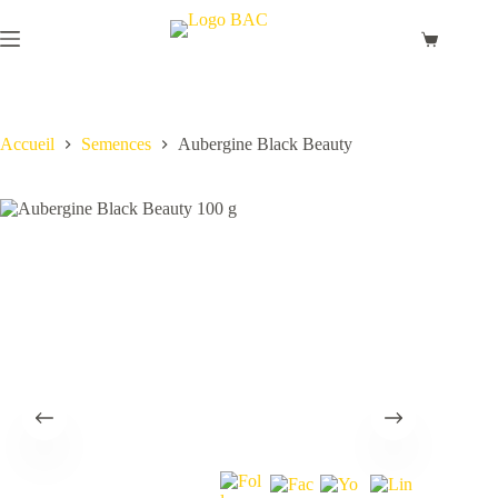
Passer
au
Panier
contenu
d’achat
Accueil
Semences
Aubergine Black Beauty