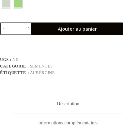
quantité
Ajouter au panier
de
Aubergine
Black
Beauty
UGS :
ND
CATÉGORIE :
SEMENCES
ÉTIQUETTE :
AUBERGINE
Description
Informations complémentaires