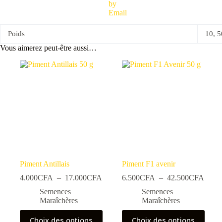
Poids
10, 5
Vous aimerez peut-être aussi…
Piment Antillais
Piment F1 avenir
Plage
Plage
4.000
CFA
–
17.000
CFA
6.500
CFA
–
42.500
CFA
de
de
Semences
Semences
prix :
prix :
Maraîchères
Maraîchères
4.000CFA
6.50
à
à
Ce
Ce
Choix des options
Choix des options
17.000CFA
42.5