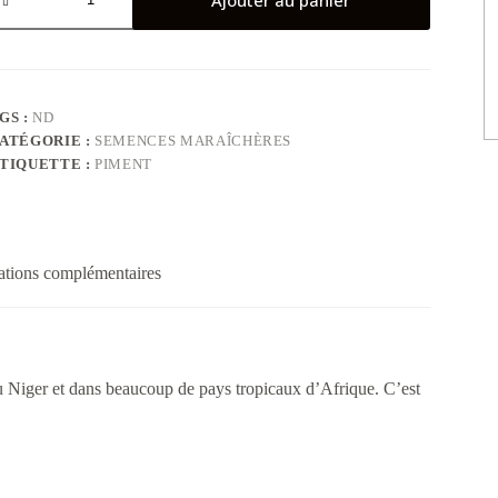
iment
haïlandais
GS :
ND
ATÉGORIE :
SEMENCES MARAÎCHÈRES
TIQUETTE :
PIMENT
ations complémentaires
au Niger et dans beaucoup de pays tropicaux d’Afrique. C’est