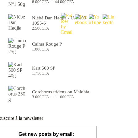
Plage
8.000
CFA
–
44.000
CFA
de
prix :
8.000CFA
Niébé Dan Hadjia - UAM09
à
1055-6
44.000CFA
2.500
CFA
Caïma Rouge P
1.000
CFA
Kart 500 SP
1.750
CFA
Corchorus tridens ou Malohia
Plage
3.000
CFA
–
11.000
CFA
de
prix :
3.000CFA
à
uscrire à la newsletter
11.000CFA
Get new posts by email: