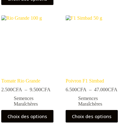
produit
a
plusieurs
variations.
Les
options
peuvent
être
choisies
sur
la
page
du
produit
Tomate Rio Grande
Poivron F1 Simbad
Plage
Plage
2.500
CFA
–
9.500
CFA
6.500
CFA
–
47.000
CFA
de
de
Semences
Semences
prix :
prix :
Maraîchères
Maraîchères
2.500CFA
6.500CFA
à
à
Ce
Ce
Choix des options
Choix des options
9.500CFA
47.000CF
produit
produit
a
a
plusieurs
plusieurs
variations.
variations.