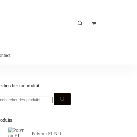
Panier
d’achat
ntact
echercher un produit
echerche
ur :
roduits
Poivron F1 N°1