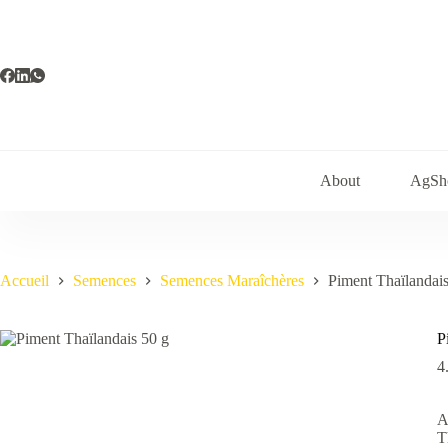
Passer
au
contenu
About
AgSh
Accueil
Semences
Semences Maraîchères
Piment Thaïlandai
P
4
A
T