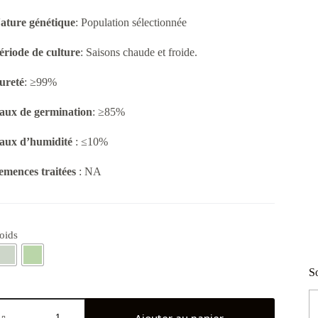
19.000CFA
ature génétique
: Population sélectionnée
ériode de culture
: Saisons chaude et froide.
ureté
: ≥99%
aux de germination
: ≥85%
aux d’humidité
: ≤10%
emences traitées
: NA
oids
So
uantité
e
Ajouter au panier