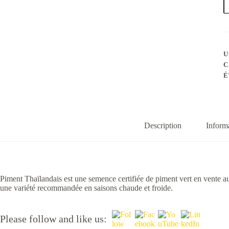
P
T
U
C
É
Description
Inform
Piment Thaïlandais est une semence certifiée de piment vert en vente 
une variété recommandée en saisons chaude et froide.
Please follow and like us: