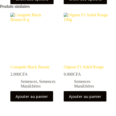
produit
produit
a
a
Produits similaires
plusieurs
plusieurs
variations.
variations.
Les
Les
options
options
peuvent
peuvent
être
être
choisies
choisies
sur
sur
la
la
page
page
du
du
produit
produit
Courgette Black Beauty
Oignon F1 Soleil Rouge
2.000
CFA
9.000
CFA
Semences
,
Semences
Semences
Maraîchères
Maraîchères
Ajouter au panier
Ajouter au panier