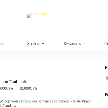
op
Services
Ressources
Co
R
s
R
po
iment Thaïlandais
Plage
.000
CFA
–
19.000
CFA
de
P
prix :
gShop vous propose des semences de piment, variété Piment
4.000CFA
haïlandais.
à