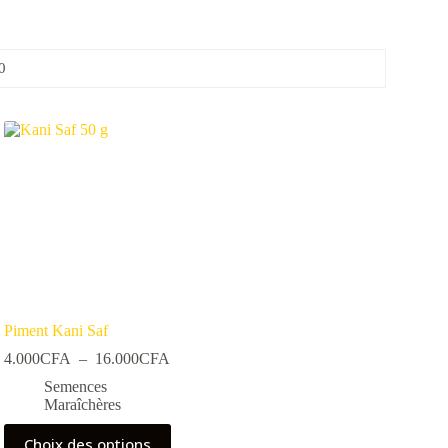
0
Piment Kani Saf
Plage
4.000
CFA
–
16.000
CFA
de
Semences
prix :
Maraîchères
0CFA
4.000CFA
à
Ce
Choix des options
00CFA
16.000CFA