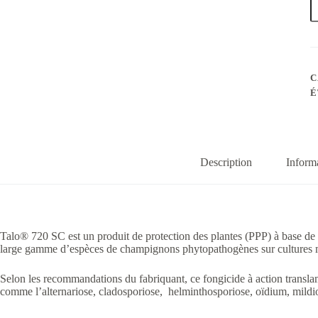
d
T
7
S
C
É
Description
Inform
Talo® 720 SC est un produit de protection des plantes (PPP) à base de
large gamme d’espèces de champignons phytopathogènes sur cultures mar
Selon les recommandations du fabriquant, ce fongicide à action transla
comme l’alternariose, cladosporiose, helminthosporiose, oïdium, mildiou