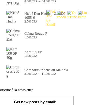
Plage
8.000
CFA
–
44.000
CFA
de
prix :
8.000CFA
Niébé Dan Hadjia - UAM09
à
1055-6
44.000CFA
2.500
CFA
Caïma Rouge P
1.000
CFA
Kart 500 SP
1.750
CFA
Corchorus tridens ou Malohia
Plage
3.000
CFA
–
11.000
CFA
de
prix :
3.000CFA
à
uscrire à la newsletter
11.000CFA
Get new posts by email: