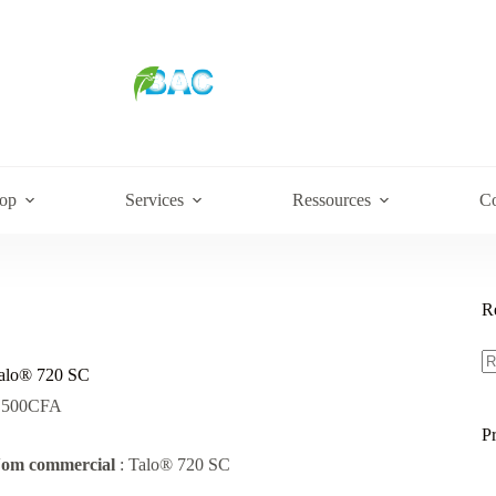
op
Services
Ressources
Co
R
R
po
alo® 720 SC
.500
CFA
P
Nom
commercial
: Talo® 720 SC