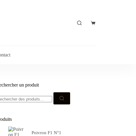
Panier
d’achat
ntact
echercher un produit
echerche
ur :
roduits
Poivron F1 N°1