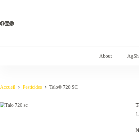
Passer
au
contenu
About
AgSh
Accueil
Pesticides
Talo® 720 SC
T
1