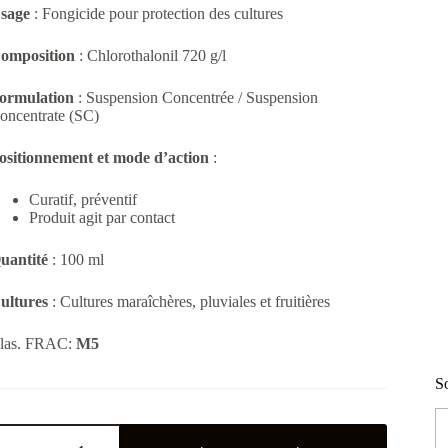
sage
: Fongicide pour protection des cultures
omposition
: Chlorothalonil 720 g/l
ormulation
: Suspension Concentrée / Suspension
oncentrate (SC)
ositionnement et mode d’action
:
Curatif, préventif
Produit agit par contact
uantité
: 100 ml
ultures
: Cultures maraîchères, pluviales et fruitières
las. FRAC:
M5
So
uantité