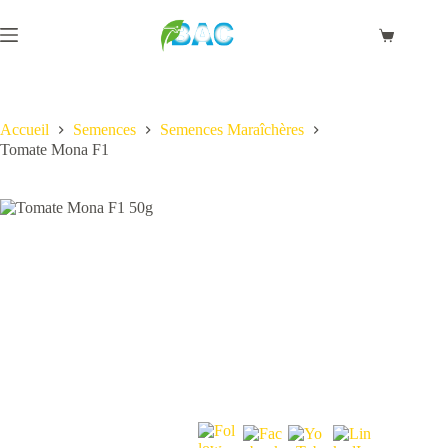
Passer
au
Panier
contenu
d’achat
Accueil
Semences
Semences Maraîchères
Tomate Mona F1