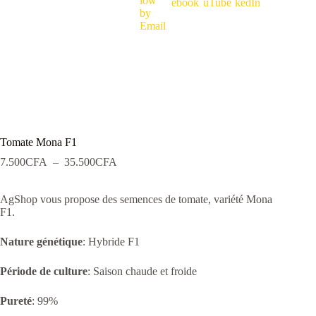
Tomate Mona F1
Plage
7.500
CFA
–
35.500
CFA
de
prix :
AgShop vous propose des semences de tomate, variété Mona
7.500CFA
F1.
à
35.500CFA
Nature génétique
: Hybride F1
Période de culture
: Saison chaude et froide
Pureté
: 99%