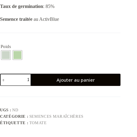
Taux de germination
: 85%
Semence traitée
au ActivBlue
Poids
quantité
Ajouter au panier
de
Tomate
Mona
F1
UGS :
ND
CATÉGORIE :
SEMENCES MARAÎCHÈRES
ÉTIQUETTE :
TOMATE