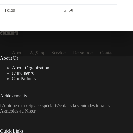
Poids
5, 50
About
AgShop
Services
Ressources
Contact
About Us
About Organization
Our Clients
Our Partners
Achievements
L’unique marketplace spécialisée dans la vente des intrants
Agricoles au Niger
Quick Links