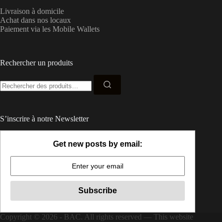
Livraison à domicile
Achat dans nos locaux
Paiement via les Mobile Wallets
Rechercher un produits
Recherche
pour :
S’inscrire à notre Newsletter
Get new posts by email:
Copyright © 2026 - BAC. All rights reserved — This website