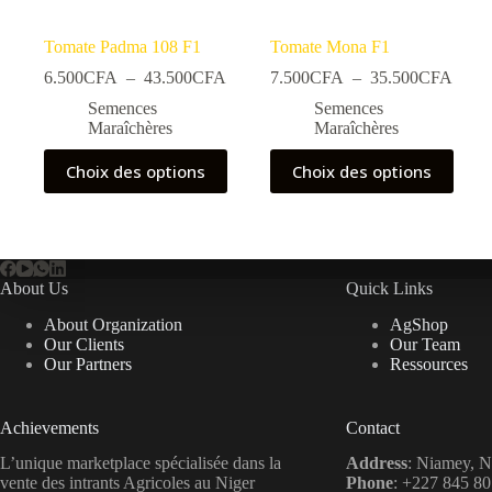
Tomate Padma 108 F1
Tomate Mona F1
Plage
Plage
6.500
CFA
–
43.500
CFA
7.500
CFA
–
35.500
CFA
de
de
Semences
Semences
prix :
prix :
Maraîchères
Maraîchères
6.500CFA
7.50
à
à
Ce
Ce
Choix des options
Choix des options
43.500CFA
35.5
produit
produit
a
a
plusieurs
plusieurs
variations.
variations.
Les
Les
options
options
About Us
Quick Links
peuvent
peuvent
être
être
About Organization
AgShop
choisies
choisies
Our Clients
Our Team
sur
sur
Our Partners
Ressources
la
la
page
page
du
du
Achievements
Contact
produit
produit
L’unique marketplace spécialisée dans la
Address
: Niamey, N
vente des intrants Agricoles au Niger
Phone
: +227 845 80