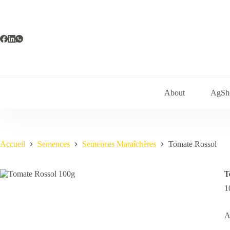
Passer
au
contenu
About
AgSh
Accueil
Semences
Semences Maraîchères
Tomate Rossol
T
1
A