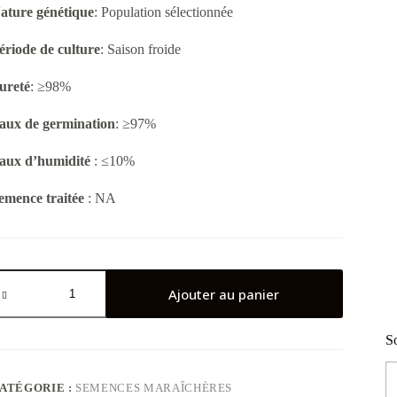
ature génétique
: Population sélectionnée
ériode de culture
: Saison froide
ureté
: ≥98%
aux de germination
: ≥97%
aux d’humidité
: ≤10%
emence traitée
: NA
uantité
e
Ajouter au panier
omate
ossol
So
ATÉGORIE :
SEMENCES MARAÎCHÈRES