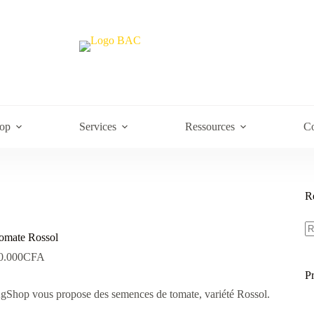
op
Services
Ressources
Co
R
R
po
omate Rossol
0.000
CFA
P
gShop vous propose des semences de tomate, variété Rossol.