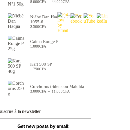
Plage
8.000
CFA
–
44.000
CFA
de
prix :
8.000CFA
Niébé Dan Hadjia - UAM09
à
1055-6
44.000CFA
2.500
CFA
Caïma Rouge P
1.000
CFA
Kart 500 SP
1.750
CFA
Corchorus tridens ou Malohia
Plage
3.000
CFA
–
11.000
CFA
de
prix :
3.000CFA
à
uscrire à la newsletter
11.000CFA
Get new posts by email: