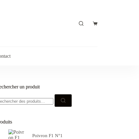
Panier
d’achat
ntact
echercher un produit
echerche
ur :
roduits
Poivron F1 N°1