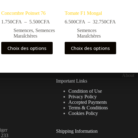
Concombre Poinset 76
Tomate F1 Mongal
Plage
Plage
1.750
CFA
–
5.500
CFA
6.500
CFA
–
32.750
CFA
de
de
Semences
,
Semences
Semences
prix :
prix :
Maraîchères
Maraîchères
0CFA
1.750CFA
6.500CFA
à
à
Ce
Ce
Choix des options
Choix des options
00CFA
5.500CFA
32.750CF
produit
produit
a
a
plusieurs
plusieurs
variations.
variations.
Les
Les
About
options
options
Important Links
peuvent
peuvent
être
être
Condition of Use
choisies
choisies
Privacy Policy
sur
sur
Accepted Payments
la
la
Terms & Conditions
page
page
Cookies Policy
du
du
produit
produit
iger
Shipping Information
 233