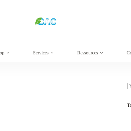
op
Services
Ressources
Co
R
po
T