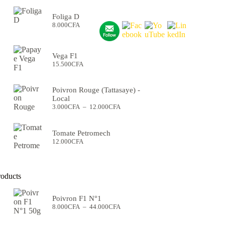
Foliga D
8.000
CFA
Vega F1
15.500
CFA
Poivron Rouge (Tattasaye) -
Local
Plage
3.000
CFA
–
12.000
CFA
de
prix :
3.000CFA
Tomate Petromech
à
12.000
CFA
12.000CFA
roducts
Poivron F1 N°1
Plage
8.000
CFA
–
44.000
CFA
de
prix :