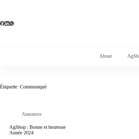
Passer
au
contenu
About
AgSh
Étiquette
Communiqué
Annonces
AgShop : Bonne et heureuse
Année 2024