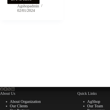
AgShop
:
Agshopadmin
02/01/2024
Bonne
et
heureuse
Année
2024
About Us
Quick Links
About Organization
AgShop
Our Clients
Our Team