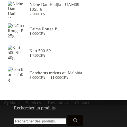
8.000CFA
Niébé Dan Hadjia - UAM09
à
1055-6
44.000CFA
2.500
CFA
Caïma Rouge P
1.000
CFA
Kart 500 SP
1.750
CFA
Corchorus tridens ou Malohia
Plage
3.000
CFA
–
11.000
CFA
de
prix :
3.000CFA
à
11.000CFA
AgShop
Services
Ressources
Contact
Rechercher un produits
Recherche
pour :