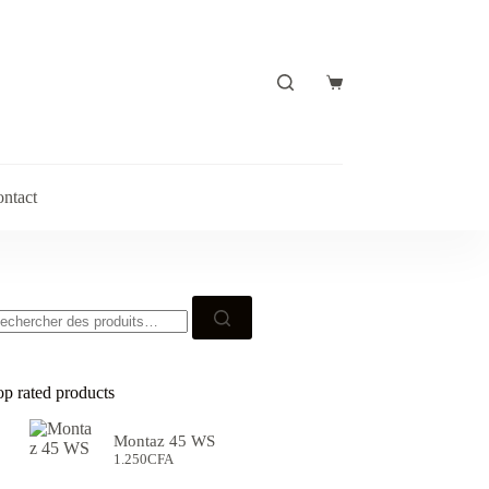
Panier
d’achat
ntact
echerche
ur :
op rated products
Montaz 45 WS
1.250
CFA