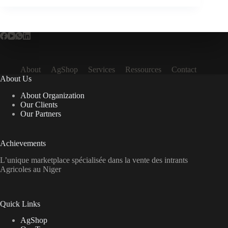
fascinante
à
l’issue
d’un
diagnostic
pour
un
About
AgShop
Services
Ressources
Contact
producteur
About Us
About Organization
Our Clients
Our Partners
Achievements
L’unique marketplace spécialisée dans la vente des intrants
Agricoles au Niger
Quick Links
AgShop