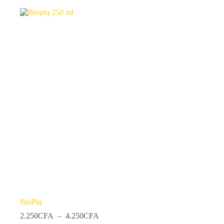
BioPiq
Plage
2.250
CFA
–
4.250
CFA