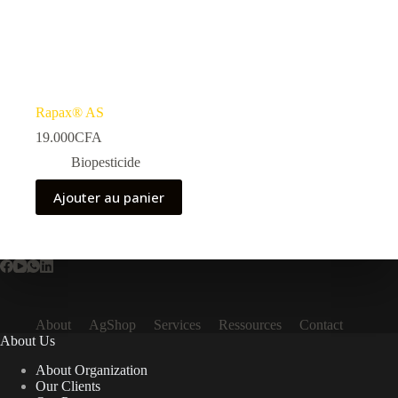
Rapax® AS
19.000
CFA
Biopesticide
Ajouter au panier
About
AgShop
Services
Ressources
Contact
About Us
About Organization
Our Clients