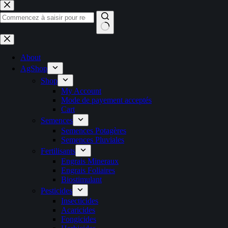
Passer
au
contenu
Aucun
résultat
About
AgShop
Shop
My Account
Mode de payement acceptés
Cart
Semences
Semences Potagères
Semences Pluviales
Fertilisants
Engrais Mineraux
Engrais Foliaires
Biostimulant
Pesticides
Insecticides
Acaricides
Fongicides