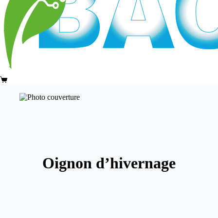
Panier
d’achat
Oignon d’hivernage