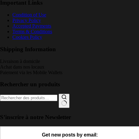
Important Links
Condition of Use
Privacy Policy
Accepted Payments
Terms & Conditions
Cookies Policy
Shipping Information
Livraison à domicile
Achat dans nos locaux
Paiement via les Mobile Wallets
Rechercher un produits
Recherche
pour :
S’inscrire à notre Newsletter
Get new posts by email: