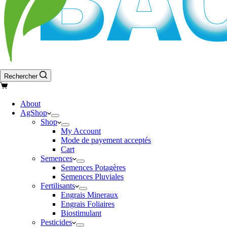
Rechercher
Panier
d’achat
About
AgShop
Shop
My Account
Mode de payement acceptés
Cart
Semences
Semences Potagères
Semences Pluviales
Fertilisants
Engrais Mineraux
Engrais Foliaires
Biostimulant
Pesticides