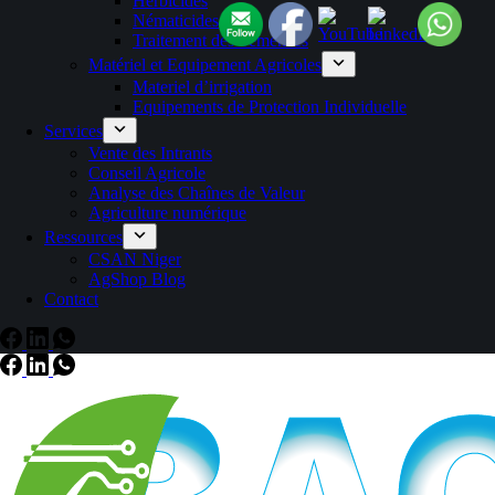
Herbicides
Nématicides
Traitement des Semences
Matériel et Equipement Agricoles
Materiel d’irrigation
Equipements de Protection Individuelle
Services
Vente des Intrants
Conseil Agricole
Analyse des Chaînes de Valeur
Agriculture numérique
Ressources
CSAN Niger
AgShop Blog
Contact