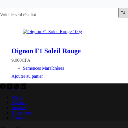
Voici le seul résultat
Oignon F1 Soleil Rouge
9.000
CFA
Semences Maraîchères
Ajouter au panier
About
AgShop
Services
Ressources
Contact