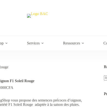
op
Services
Ressources
Co
R
Rouge
R
po
ignon F1 Soleil Rouge
.000
CFA
P
gShop vous propose des semences précoces d’oignon,
ariété F1 Soleil Rouge adaptée à la saison des pluies.