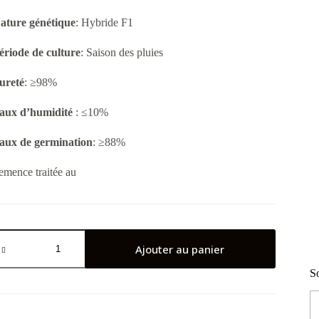
ature génétique
: Hybride F1
ériode de culture
: Saison des pluies
ureté
: ≥98%
aux d’humidité
: ≤10%
aux de germination
: ≥88%
emence traitée au
uantité
e
Ajouter au panier
ignon
1
So
leil
ouge