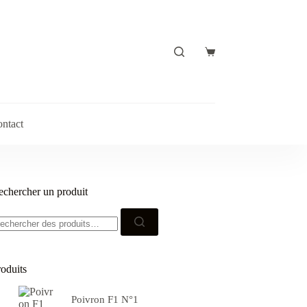
Panier
d’achat
ntact
echercher un produit
echerche
ur :
roduits
Poivron F1 N°1