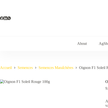
Passer
au
contenu
About
AgSh
Accueil
Semences
Semences Maraîchères
Oignon F1 Soleil 
O
9
A
v