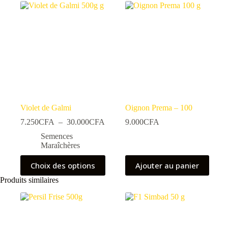
Violet de Galmi
Oignon Prema – 100
Plage
7.250
CFA
–
30.000
CFA
9.000
CFA
de
Semences
prix :
Maraîchères
7.250CFA
à
Ce
Choix des options
Ajouter au panier
30.000CFA
produit
a
Produits similaires
plusieurs
variations.
Les
options
peuvent