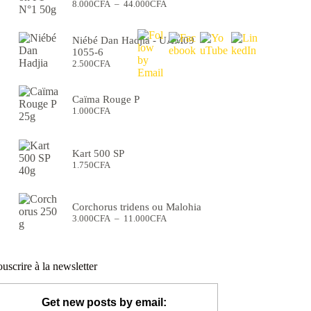
Plage
8.000
CFA
–
44.000
CFA
de
prix :
8.000CFA
Niébé Dan Hadjia - UAM09
à
1055-6
44.000CFA
2.500
CFA
Caïma Rouge P
1.000
CFA
Kart 500 SP
1.750
CFA
Corchorus tridens ou Malohia
Plage
3.000
CFA
–
11.000
CFA
de
prix :
3.000CFA
à
uscrire à la newsletter
11.000CFA
Get new posts by email: