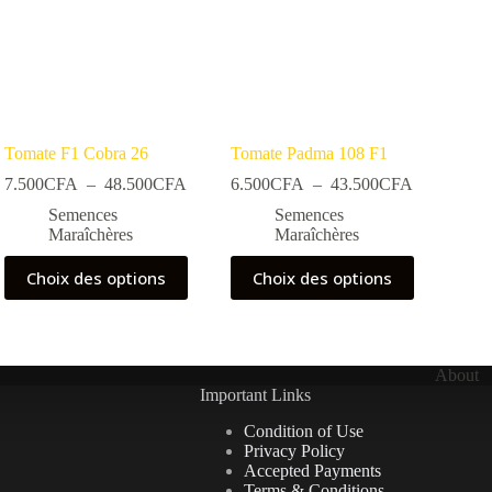
Tomate F1 Cobra 26
Tomate Padma 108 F1
Plage
Plage
7.500
CFA
–
48.500
CFA
6.500
CFA
–
43.500
CFA
de
de
Semences
Semences
prix :
prix :
Maraîchères
Maraîchères
0CFA
7.500CFA
6.500CFA
à
à
Ce
Ce
Choix des options
Choix des options
00CFA
48.500CFA
43.500CF
produit
produit
a
a
plusieurs
plusieurs
variations.
variations.
Les
Les
About
options
options
Important Links
peuvent
peuvent
être
être
Condition of Use
choisies
choisies
Privacy Policy
sur
sur
Accepted Payments
la
la
Terms & Conditions