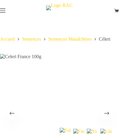
Passer
au
Panier
contenu
d’achat
Accueil
Semences
Semences Maraîchères
Céleri