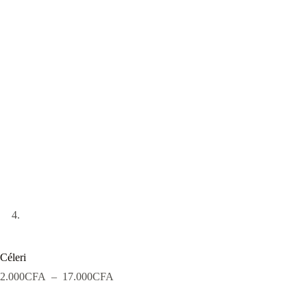
Céleri
Plage
2.000
CFA
–
17.000
CFA
de
prix :