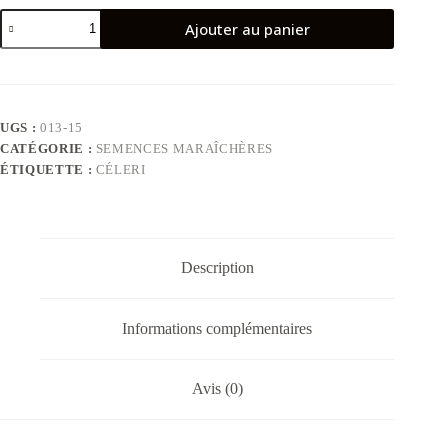
quantité
Ajouter au panier
de
Céleri
UGS :
013-15
CATÉGORIE :
SEMENCES MARAÎCHÈRES
ÉTIQUETTE :
CÉLERI
Description
Informations complémentaires
Avis (0)