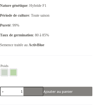
Nature génétique
: Hybride F1
Période de culture
: Toute saison
Pureté
: 99%
Taux de germination
: 80 à 85%
Semence traitée au
ActivBlue
Poids
quantité
Ajouter au panier
de
Tomate
F1
Cobra