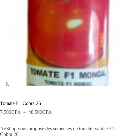
Tomate F1 Cobra 26
Plage
7.500
CFA
–
48.500
CFA
de
prix :
AgShop vous propose des semences de tomate, variété F1
7.500CFA
Cobra 26.
à
48.500CFA