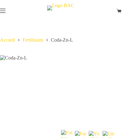
Passer
au
Panier
contenu
d’achat
Accueil
Fertilisants
Coda-Zn-L