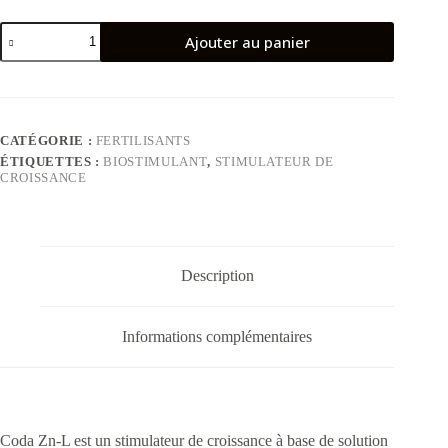
quantité
Ajouter au panier
de
Coda-
Zn-
L
CATÉGORIE :
FERTILISANTS
ÉTIQUETTES :
BIOSTIMULANT
,
STIMULATEUR DE
CROISSANCE
Description
Informations complémentaires
Coda Zn-L est un stimulateur de croissance à base de solution