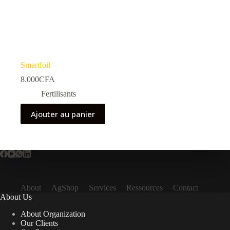
Smartfoil
8.000
CFA
Fertilisants
Ajouter au panier
About
AgShop
Services
Ressources
Contact
About Us
About Organization
Our Clients