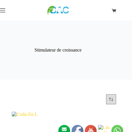
Passer
au
Panier
contenu
d’achat
Stimulateur de croissance