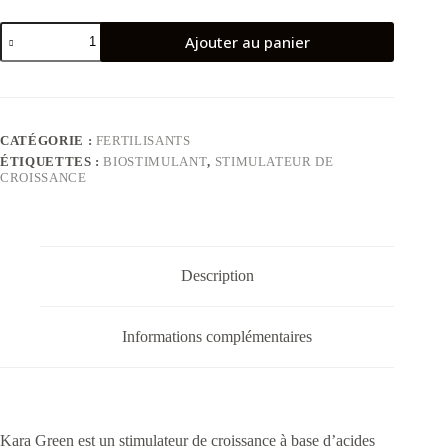
quantité
Ajouter au panier
de
Kara
Green
CATÉGORIE :
FERTILISANTS
ÉTIQUETTES :
BIOSTIMULANT
,
STIMULATEUR DE
CROISSANCE
Description
Informations complémentaires
Kara Green est un stimulateur de croissance à base d’acides