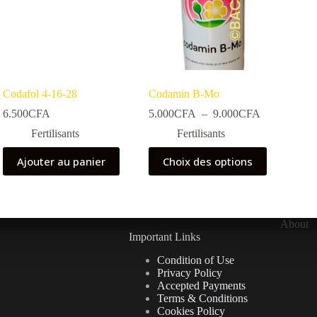
Codafol 4-16-28
Codamin B-Mo
Plage
6.500
CFA
5.000
CFA
–
9.000
CFA
de
Fertilisants
Fertilisants
prix :
5.000CFA
Ce
Ajouter au panier
Choix des options
à
produit
9.000CFA
a
plusieurs
variations.
Les
About
options
Important Links
peuvent
être
Condition of Use
choisies
Privacy Policy
sur
Accepted Payments
la
Terms & Conditions
page
Cookies Policy