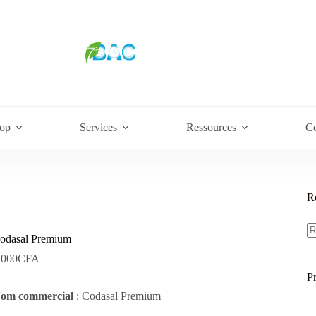
op
Services
Ressources
Co
R
R
po
odasal Premium
.000
CFA
P
om commercial
: Codasal Premium