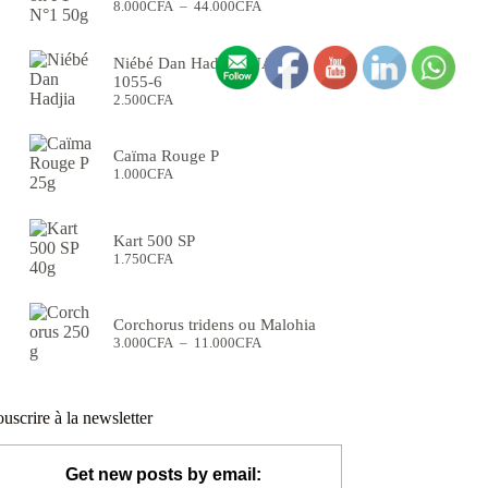
Plage
8.000
CFA
–
44.000
CFA
de
prix :
8.000CFA
Niébé Dan Hadjia - UAM09
à
1055-6
44.000CFA
2.500
CFA
Caïma Rouge P
1.000
CFA
Kart 500 SP
1.750
CFA
Corchorus tridens ou Malohia
Plage
3.000
CFA
–
11.000
CFA
de
prix :
3.000CFA
à
uscrire à la newsletter
11.000CFA
Get new posts by email: