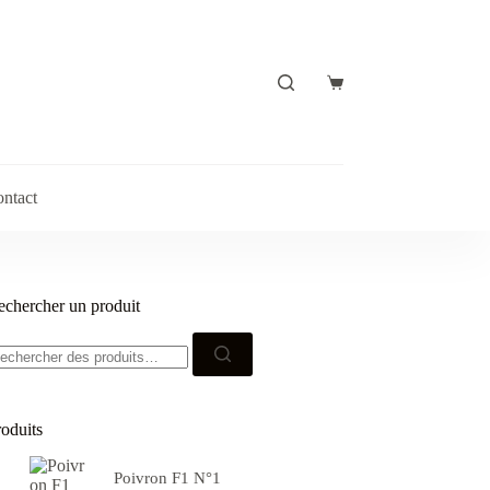
Panier
d’achat
ntact
echercher un produit
echerche
ur :
roduits
Poivron F1 N°1