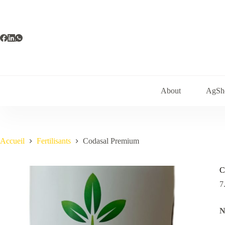
Passer
au
contenu
About
AgSh
Accueil
Fertilisants
Codasal Premium
C
7
N