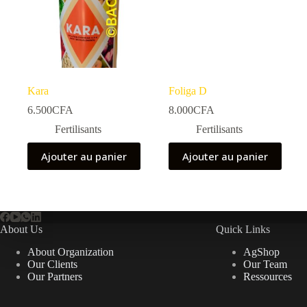
Kara
Foliga D
6.500
CFA
8.000
CFA
Fertilisants
Fertilisants
Ajouter au panier
Ajouter au panier
About Us
Quick Links
About Organization
AgShop
Our Clients
Our Team
Our Partners
Ressources