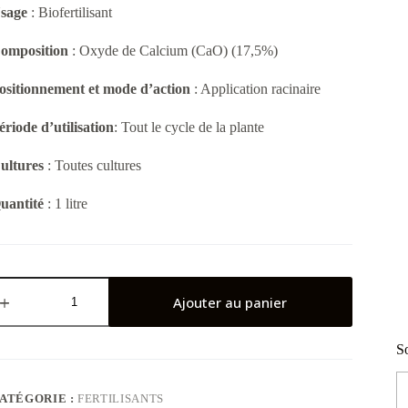
sage
: Biofertilisant
omposition
: Oxyde de Calcium (CaO) (17,5%)
ositionnement et mode d’action
: Application racinaire
ériode d’utilisation
: Tout le cycle de la plante
ultures
: Toutes cultures
uantité
: 1 litre
uantité
e
Ajouter au panier
odasal
remium
So
ATÉGORIE :
FERTILISANTS