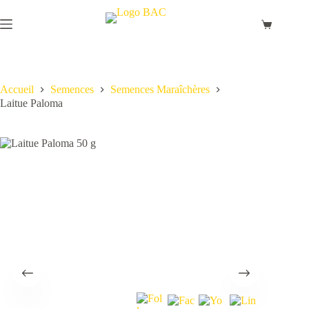
Passer
au
Panier
contenu
d’achat
Accueil
Semences
Semences Maraîchères
Laitue Paloma