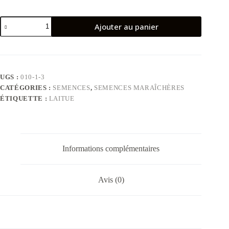
quantité
Ajouter au panier
de
Laitue
Paloma
UGS :
010-1-3
CATÉGORIES :
SEMENCES
,
SEMENCES MARAÎCHÈRES
ÉTIQUETTE :
LAITUE
Informations complémentaires
Avis (0)