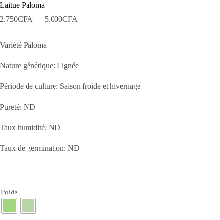
Laitue Paloma
Plage
2.750
CFA
–
5.000
CFA
de
prix :
Variété Paloma
2.750CFA
à
5.000CFA
Nature génétique: Lignée
Période de culture: Saison froide et hivernage
Pureté: ND
Taux humidité: ND
Taux de germination: ND
Poids