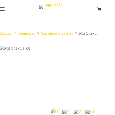
Passer
au
Panier
contenu
d’achat
Accueil
Semences
Semences Pluviales
Mil Chakti