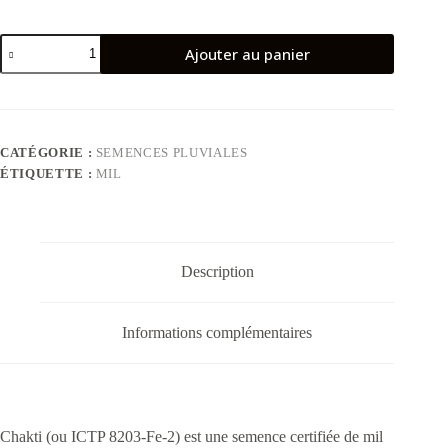
quantité
Ajouter au panier
de
Mil
Chakti
CATÉGORIE :
SEMENCES PLUVIALES
ÉTIQUETTE :
MIL
Description
Informations complémentaires
Chakti (ou ICTP 8203-Fe-2) est une semence certifiée de mil