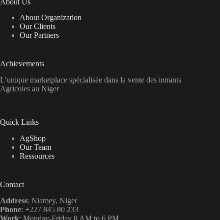
About Us
About Organization
Our Clients
Our Partners
Achievements
L’unique marketplace spécialisée dans la vente des intrants
Agricoles au Niger
Quick Links
AgShop
Our Team
Ressources
Contact
Address
: Niamey, Niger
Phone
: +227 845 80 233
Work
: Monday-Friday 8 AM to 6 PM