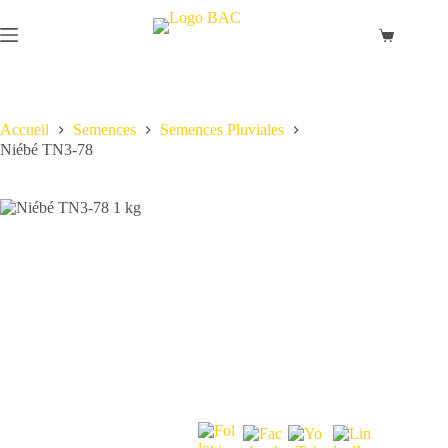
Passer
au
Panier
contenu
d’achat
Accueil
Semences
Semences Pluviales
Niébé TN3-78