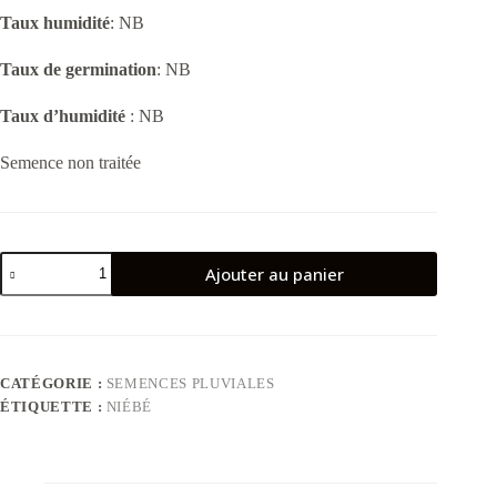
Taux humidité
: NB
Taux de germination
: NB
Taux d’humidité
: NB
Semence non traitée
quantité
Ajouter au panier
de
Niébé
TN3-
78
CATÉGORIE :
SEMENCES PLUVIALES
ÉTIQUETTE :
NIÉBÉ