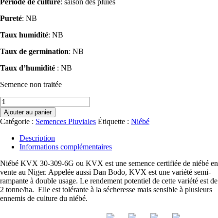
Période de culture
: saison des pluies
Pureté
: NB
Taux humidité
: NB
Taux de germination
: NB
Taux d’humidité
: NB
Semence non traitée
quantité
de
Ajouter au panier
Niébé
Catégorie :
Semences Pluviales
Étiquette :
Niébé
KVX
30-
Description
309-
Informations complémentaires
6G
Niébé KVX 30-309-6G ou KVX est une semence certifiée de niébé en
vente au Niger. Appelée aussi Dan Bodo, KVX est une variété semi-
rampante à double usage. Le rendement potentiel de cette variété est de
2 tonne/ha. Elle est tolérante à la sécheresse mais sensible à plusieurs
ennemis de culture du niébé.