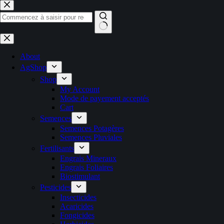
Passer
au
contenu
Aucun
résultat
About
AgShop
Shop
My Account
Mode de payement acceptés
Cart
Semences
Semences Potagères
Semences Pluviales
Fertilisants
Engrais Mineraux
Engrais Foliaires
Biostimulant
Pesticides
Insecticides
Acaricides
Fongicides