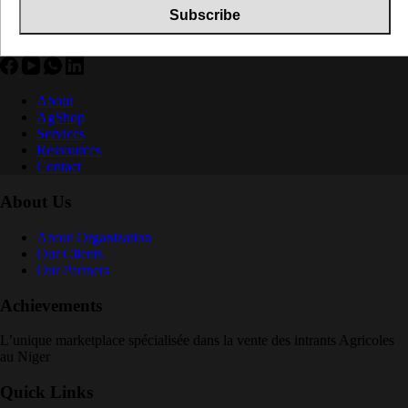
About
AgShop
Services
Ressources
Contact
About Us
About Organization
Our Clients
Our Partners
Achievements
L’unique marketplace spécialisée dans la vente des intrants Agricoles
au Niger
Quick Links