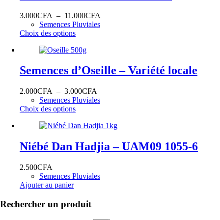
Plage
3.000
CFA
–
11.000
CFA
de
Semences Pluviales
Ce
prix :
Choix des options
produit
3.000CFA
a
à
plusieurs
11.000CFA
variations.
Semences d’Oseille – Variété locale
Les
options
Plage
2.000
CFA
–
3.000
CFA
peuvent
de
Semences Pluviales
être
Ce
prix :
Choix des options
choisies
produit
2.000CFA
sur
a
à
la
plusieurs
3.000CFA
page
variations.
Niébé Dan Hadjia – UAM09 1055-6
du
Les
produit
options
2.500
CFA
peuvent
Semences Pluviales
être
Ajouter au panier
choisies
sur
Rechercher un produit
la
page