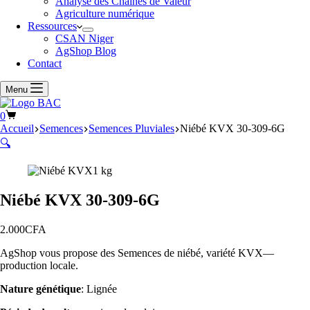
Analyse des Chaînes de Valeur
Agriculture numérique
Ressources
CSAN Niger
AgShop Blog
Contact
Menu
Panier
0
d’achat
Accueil
Semences
Semences Pluviales
Niébé KVX 30-309-6G
🔍
Niébé KVX 30-309-6G
2.000
CFA
AgShop vous propose des Semences de niébé, variété KVX—
production locale.
Nature génétique
: Lignée