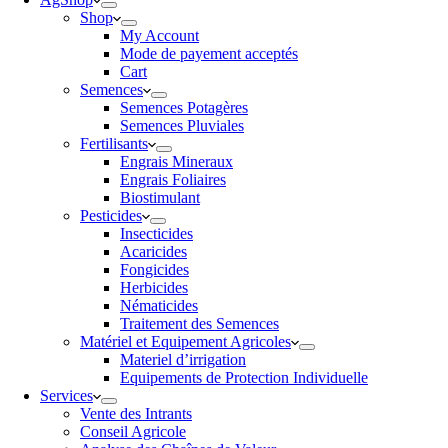
Shop
My Account
Mode de payement acceptés
Cart
Semences
Semences Potagères
Semences Pluviales
Fertilisants
Engrais Mineraux
Engrais Foliaires
Biostimulant
Pesticides
Insecticides
Acaricides
Fongicides
Herbicides
Nématicides
Traitement des Semences
Matériel et Equipement Agricoles
Materiel d’irrigation
Equipements de Protection Individuelle
Services
Vente des Intrants
Conseil Agricole