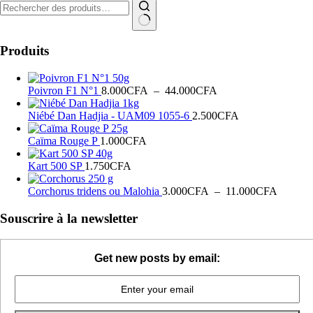
Recherche
du
pour :
produit
Produits
Plage
Poivron F1 N°1
8.000
CFA
–
44.000
CFA
de
prix :
Niébé Dan Hadjia - UAM09 1055-6
2.500
CFA
8.000CFA
à
Caïma Rouge P
1.000
CFA
44.000CFA
Kart 500 SP
1.750
CFA
Plage
Corchorus tridens ou Malohia
3.000
CFA
–
11.000
CFA
de
prix :
Souscrire à la newsletter
3.000C
à
11.000
Get new posts by email: