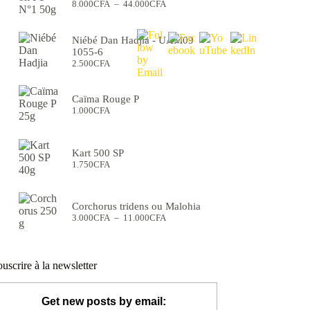
Plage
8.000
CFA
–
44.000
CFA
de
prix :
8.000CFA
Niébé Dan Hadjia - UAM09
à
1055-6
44.000CFA
2.500
CFA
Caïma Rouge P
1.000
CFA
Kart 500 SP
1.750
CFA
Corchorus tridens ou Malohia
Plage
3.000
CFA
–
11.000
CFA
de
prix :
3.000CFA
à
uscrire à la newsletter
11.000CFA
Get new posts by email: