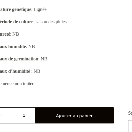
ature génétique
: Lignée
ériode de culture
: saison des pluies
ureté
: NB
aux humidité
: NB
aux de germination
: NB
aux d’humidité
: NB
emence non traitée
uantité
So
e
Ajouter au panier
iébé
N5-
8