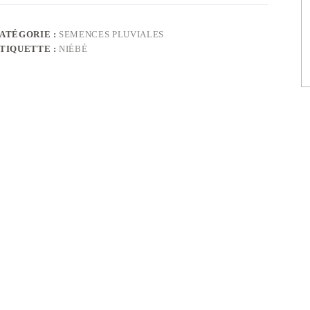
ATÉGORIE :
SEMENCES PLUVIALES
TIQUETTE :
NIÉBÉ
ations complémentaires
ppelée aussi
Jan Wake
, la TN5-78 est une variété semi-
variété est de 2,5 tonne/ha.
1 kg