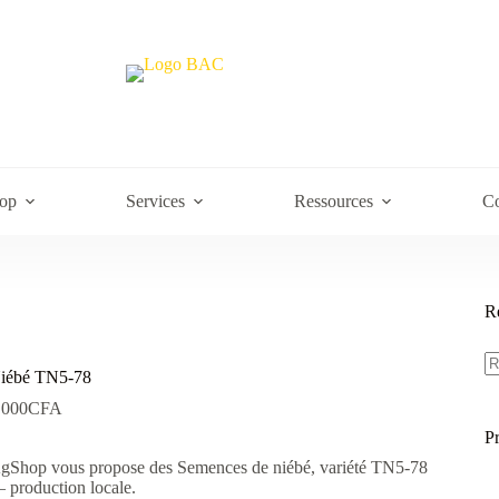
op
Services
Ressources
Co
R
R
po
iébé TN5-78
.000
CFA
P
gShop vous propose des Semences de niébé, variété TN5-78
 production locale.