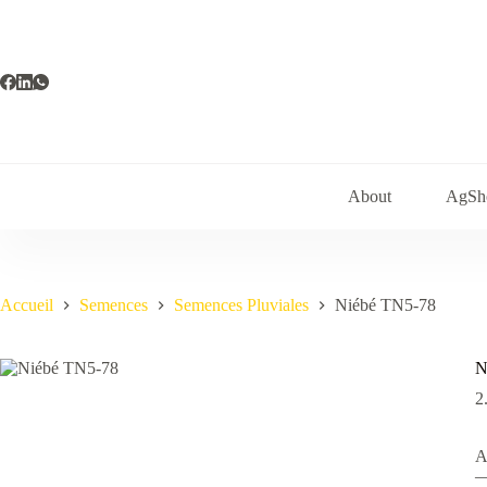
Passer
au
contenu
About
AgSh
Accueil
Semences
Semences Pluviales
Niébé TN5-78
N
2
A
—