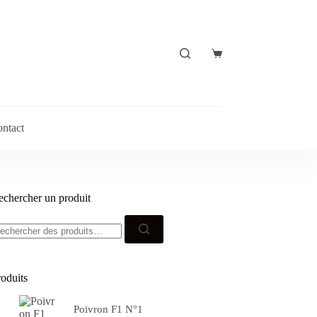
Panier
d’achat
ntact
echercher un produit
echerche
ur :
roduits
Poivron F1 N°1