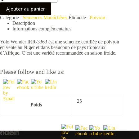
de
Ajouter au panier
Yolo
Wonder
Catégorie :
Semences Maraîchères
Étiquette :
Poivron
IRR-
Description
3363
Informations complémentaires
Yolo Wonder IRR-3363 est une semence certifiée de poivron
en vente au Niger et dans beaucoup de pays tropicaux
d’Afrique. C’est une variété recommandée en saison froide.
Please follow and like us:
25
Poids