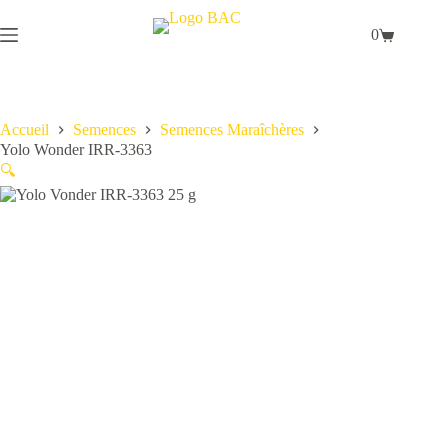
Passer
au
0
Panier
contenu
d’achat
Accueil
Semences
Semences Maraîchères
Yolo Wonder IRR-3363
🔍