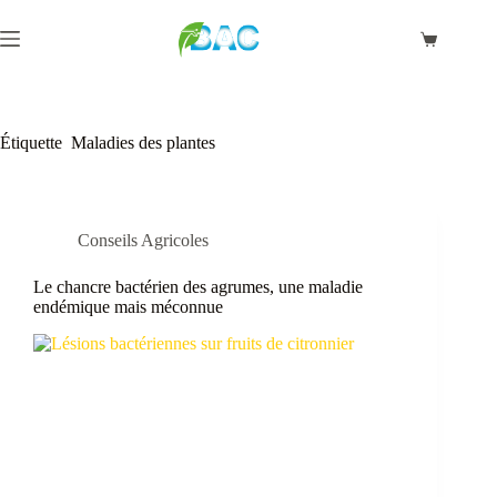
Passer
au
Panier
contenu
d’achat
Étiquette
Maladies des plantes
Conseils Agricoles
Le chancre bactérien des agrumes, une maladie
endémique mais méconnue