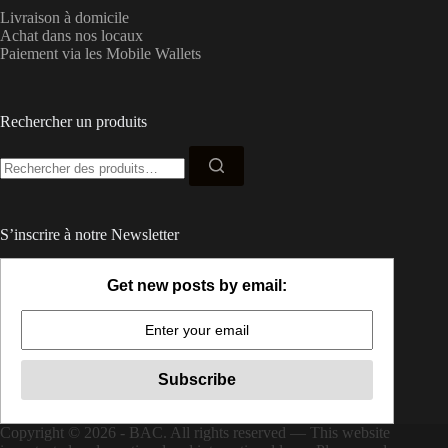
Livraison à domicile
Achat dans nos locaux
Paiement via les Mobile Wallets
Rechercher un produits
Recherche
pour :
S’inscrire à notre Newsletter
Get new posts by email:
Copyright © 2026 - BAC. All rights reserved — This website