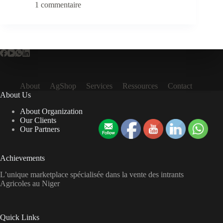
1 commentaire
bactérien
des
agrumes,
une
maladie
endémique
mais
méconnue
About
AgShop
Services
Ressources
Contact
About Us
About Organization
Our Clients
Our Partners
Achievements
L’unique marketplace spécialisée dans la vente des intrants
Agricoles au Niger
Quick Links