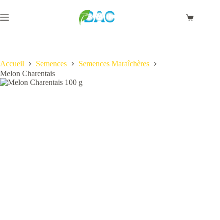
Passer
au
Panier
contenu
d’achat
Accueil
Semences
Semences Maraîchères
Melon Charentais