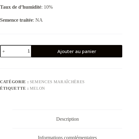
Taux de d’humidité
: 10%
Semence traitée
: NA
quantité
Ajouter au panier
de
Melon
Charentais
CATÉGORIE :
SEMENCES MARAÎCHÈRES
ÉTIQUETTE :
MELON
Description
Informations complémentaires