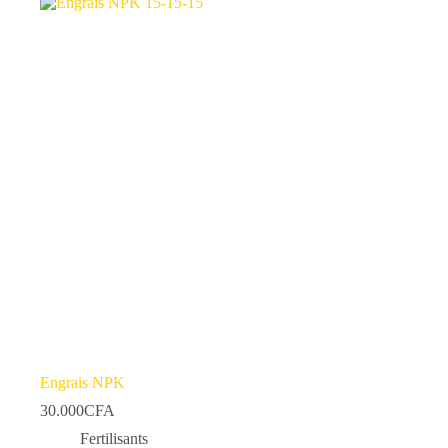
variations.
Les
options
peuvent
être
choisies
sur
la
page
du
produit
Engrais NPK
30.000
CFA
Fertilisants