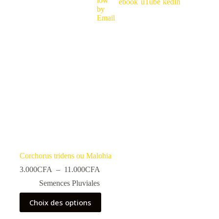
Corchorus tridens ou Malohia
Plage
3.000
CFA
–
11.000
CFA
de
Semences Pluviales
prix :
3.000CFA
Ce
Choix des options
à
produit
11.000CFA
a