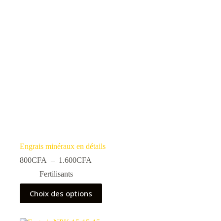
Engrais minéraux en détails
Plage
800
CFA
–
1.600
CFA
de
Fertilisants
prix :
800CFA
Ce
Choix des options
à
produit
1.600CFA
a
plusieurs