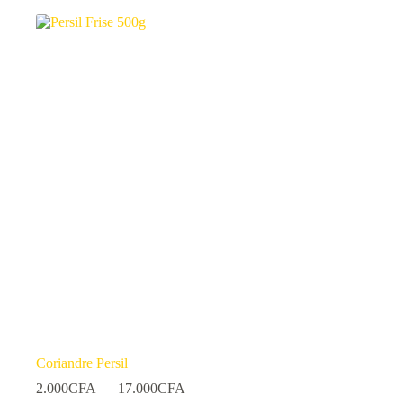
plusieurs
variations.
Les
options
peuvent
être
choisies
sur
la
page
du
produit
Coriandre Persil
Plage
2.000
CFA
–
17.000
CFA