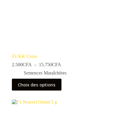
F1 KK Cross
Plage
2.500
CFA
–
15.750
CFA
de
Semences Maraîchères
prix :
2.500CFA
Ce
Choix des options
à
produit
15.750CFA
a
plusieurs
variations.
Les
options
peuvent
être
choisies