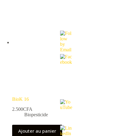
variations.
Les
options
peuvent
être
choisies
sur
la
page
du
produit
BioK 16
2.500
CFA
Biopesticide
Ajouter au panier