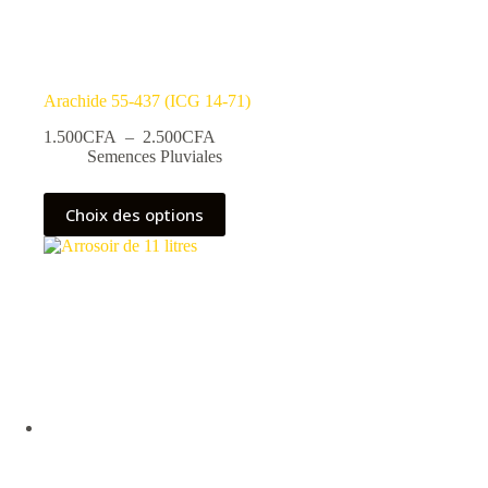
Arachide 55-437 (ICG 14-71)
Plage
1.500
CFA
–
2.500
CFA
de
Semences Pluviales
prix :
1.500CFA
Ce
Choix des options
à
produit
2.500CFA
a
plusieurs
variations.
Les
options
peuvent
être
choisies
sur
la
page
du
produit