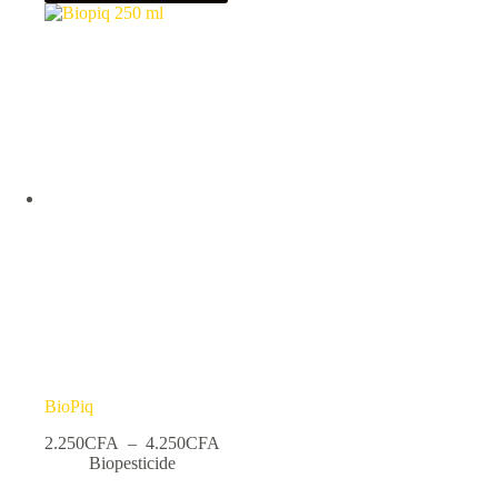
BioPiq
Plage
2.250
CFA
–
4.250
CFA
de
Biopesticide
prix :