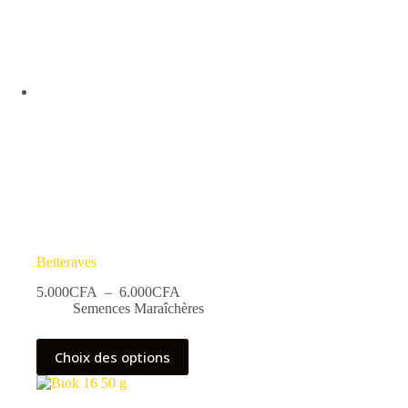
Betteraves
Plage
5.000
CFA
–
6.000
CFA
de
Semences Maraîchères
prix :
5.000CFA
Ce
Choix des options
à
produit
6.000CFA
a
plusieurs