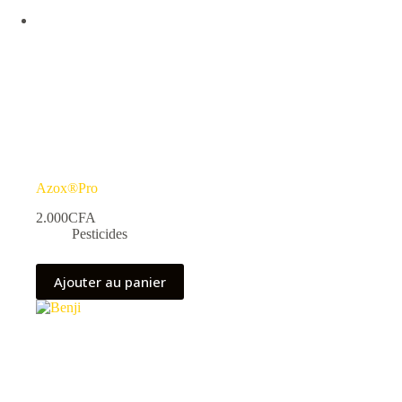
la
page
du
produit
Azox®Pro
2.000
CFA
Pesticides
Ajouter au panier