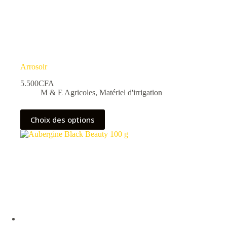
Arrosoir
5.500
CFA
M & E Agricoles
,
Matériel d'irrigation
Ce
Choix des options
produit
a
plusieurs
variations.
Les
options
peuvent
être
choisies
sur
la
page