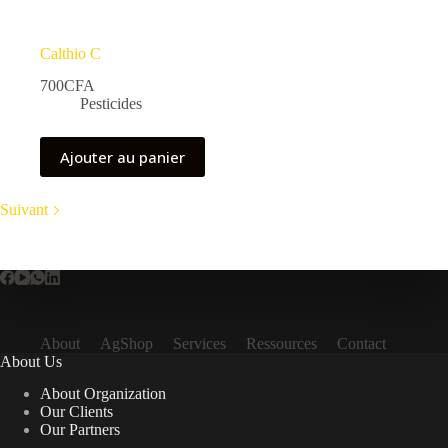
Calthio C
700
CFA
Pesticides
Ajouter au panier
Suivant
About
AgShop
Services
Ressources
Contact
About Us
About Organization
Our Clients
Our Partners