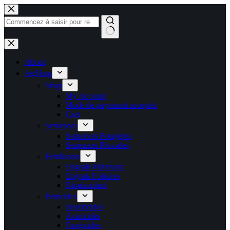
Passer
au
contenu
Aucun
résultat
About
AgShop
Shop
My Account
Mode de payement acceptés
Cart
Semences
Semences Potagères
Semences Pluviales
Fertilisants
Engrais Mineraux
Engrais Foliaires
Biostimulant
Pesticides
Insecticides
Acaricides
Fongicides