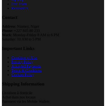
Our Team
Ressources
Contact
Address
: Niamey, Niger
Phone
: +227 845 80 233
Work
: Monday-Friday 8 AM to 6 PM
Saturday: 10 AM to 5 PM
Important Links
Condition of Use
Privacy Policy
Accepted Payments
Terms & Conditions
Cookies Policy
Shipping Information
Livraison à domicile
Achat dans nos locaux
Paiement via les Mobile Wallets