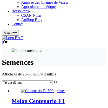
Analyse des Chaînes de Valeur
Agriculture numérique
Ressources
CSAN Niger
AgShop Blog
Contact
Menu
Panier
0
d’achat
Semences
Affichage de 25–36 sur 79 résultats
Melon Centenario F1