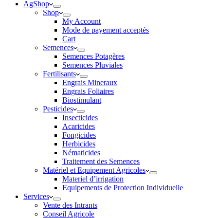
AgShop
Shop
My Account
Mode de payement acceptés
Cart
Semences
Semences Potagères
Semences Pluviales
Fertilisants
Engrais Mineraux
Engrais Foliaires
Biostimulant
Pesticides
Insecticides
Acaricides
Fongicides
Herbicides
Nématicides
Traitement des Semences
Matériel et Equipement Agricoles
Materiel d’irrigation
Equipements de Protection Individuelle
Services
Vente des Intrants
Conseil Agricole