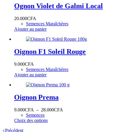
Ognon Violet de Galmi Local
20.000
CFA
Semences Maraîchères
Ajouter au panier
Oignon F1 Soleil Rouge
9.000
CFA
Semences Maraîchères
Ajouter au panier
Oignon Prema
Plage
9.000
CFA
–
28.000
CFA
de
Semences
Ce
prix :
Choix des options
produit
9.000CFA
Précédent
a
à